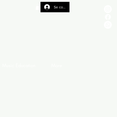
Se connecter
t
& Music Education
More