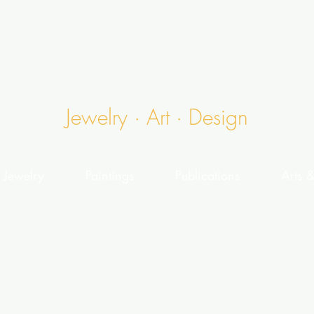
Sibylle Denis Toua
Jewelry · Art · Design
Jewelry
Paintings
Publications
Arts 