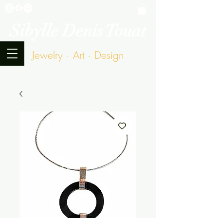
Sibylle Denis Touat
Jewelry · Art · Design